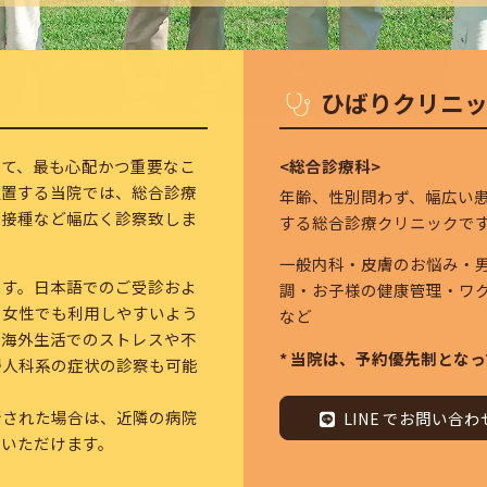
ひばりクリニッ
って、最も心配かつ重要なこ
<総合診療科>
位置する当院では、総合診療
年齢、性別問わず、幅広い
ン接種など幅広く診察致しま
する総合診療クリニックで
一般内科・皮膚のお悩み・
ます。日本語でのご受診およ
調・お子様の健康管理・ワ
、女性でも利用しやすいよう
など
。海外生活でのストレスや不
* 当院は、予約優先制とな
婦人科系の症状の診察も可能
断された場合は、近隣の病院
LINE でお問い合
用いただけます。